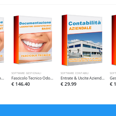
SOFTWARE GESTIONALI
SOFTWARE CONTABILI
SOF
Fascicolo Tecnico Odontotecnico EU 745/2017 ver. Light
Fascicolo Tecnico Odontotecnico EU 745/2017 ver. Basic
Entrate & Uscite Aziendali
€ 146.40
€ 29.99
€ 