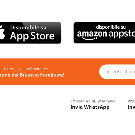
ai in omaggio il software per
tione del Bilancio Familiare!
CONTATTACI SU WHATSAPP:
RIC
Invia WhatsApp
In