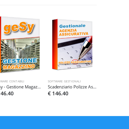
TWARE CONTABILI
SOFTWARE GESTIONALI
Gesy - Gestione Magazzino
Scadenziario Polizze Assicurative
146.40
€ 146.40